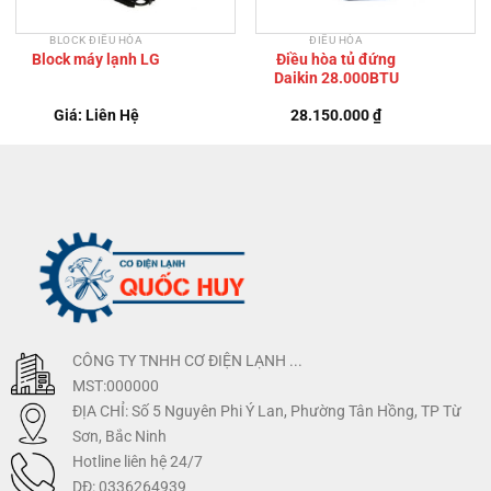
BLOCK ĐIỀU HÒA
ĐIỀU HÒA
Block máy lạnh LG
Điều hòa tủ đứng
Daikin 28.000BTU
Giá: Liên Hệ
28.150.000
₫
CÔNG TY TNHH CƠ ĐIỆN LẠNH ...
MST:000000
ĐỊA CHỈ: Số 5 Nguyên Phi Ý Lan, Phường Tân Hồng, TP Từ
Sơn, Bắc Ninh
Hotline liên hệ 24/7
DĐ: 0336264939