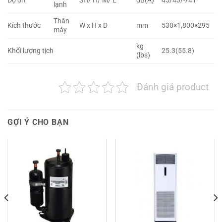
Độ ồn
SH/ H/ M/ L
dB(A)
45/43/-/41
lạnh
Thân
Kích thước
W x H x D
mm
530×1,800×295
máy
kg
Khối lượng tịch
25.3(55.8)
(lbs)
Đánh giá product
GỢI Ý CHO BẠN