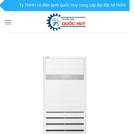
Chuyển
Công Ty TNHH cơ điện lạnh Quốc Huy cung cấp lắp đặt hệ thống điều h
đến
nội
dung