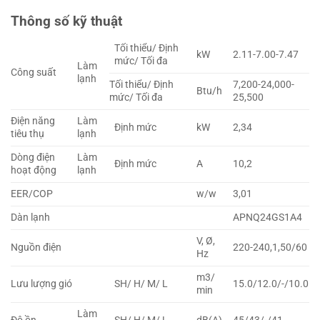
Thông số kỹ thuật
Tối thiểu/ Định
kW
2.11-7.00-7.47
mức/ Tối đa
Làm
Công suất
lạnh
Tối thiểu/ Định
7,200-24,000-
Btu/h
mức/ Tối đa
25,500
Điện năng
Làm
Định mức
kW
2,34
tiêu thụ
lạnh
Dòng điện
Làm
Định mức
A
10,2
hoạt động
lạnh
EER/COP
w/w
3,01
Dàn lạnh
APNQ24GS1A4
V, Ø,
Nguồn điện
220-240,1,50/60
Hz
m3/
Lưu lượng gió
SH/ H/ M/ L
15.0/12.0/-/10.0
min
Làm